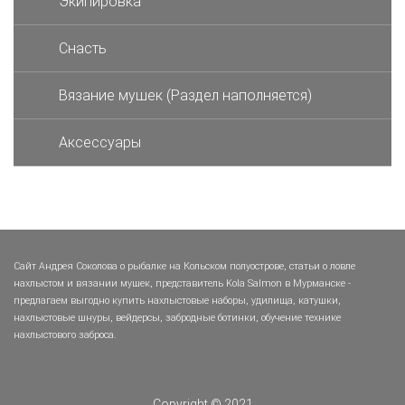
Экипировка
Снасть
Вязание мушек (Раздел наполняется)
Аксессуары
Сайт Андрея Соколова о рыбалке на Кольском полуострове, статьи о ловле
нахлыстом и вязании мушек, представитель Kola Salmon в Мурманске -
предлагаем выгодно купить нахлыстовые наборы, удилища, катушки,
нахлыстовые шнуры, вейдерсы, забродные ботинки, обучение технике
нахлыстового заброса.
Copyright © 2021