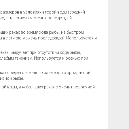
 размеров в условиях второй воды (средний
е воды в летнюю межень после дождей.
ших реках во время хода рыбы, на быстром
оды в летнюю межень после дождей. Используется и
еках. Выручает при отсутствии хода рыбы,
слабым течением. Используется и осенью при
еках среднего и малого размеров с прозрачной
тивной рыбы.
лой воды, в небольших реках с очень прозрачной