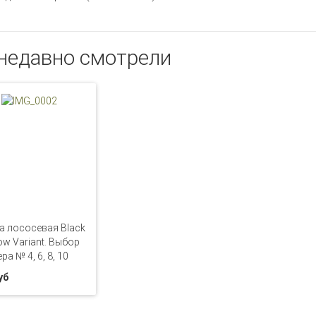
недавно смотрели
 лососевая Black
w Variant. Выбор
ра № 4, 6, 8, 10
уб