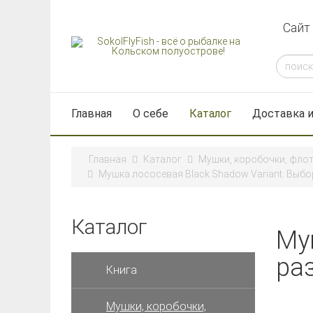
Сайт
Главная
О себе
Каталог
Доставка и
Главная
Каталог
Мушки, коробочки, фло
Мушка лососевая Black Shadow Variant. Выбор 
Каталог
Му
раз
Книга
Мушки, коробочки,