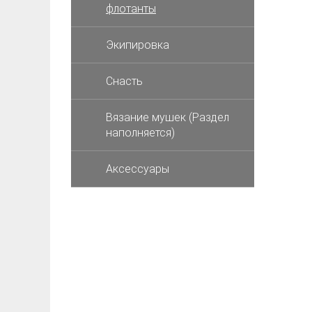
флотанты
Экипировка
Снасть
Вязание мушек (Раздел
наполняется)
Аксессуары