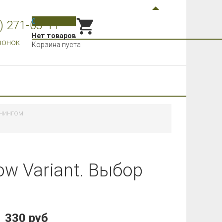
0
) 271-03-11
Нет товаров
вонок
Корзина пуста
ннингом
w Variant. Выбор
330 руб