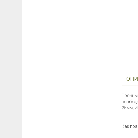
ОПИ
Прочные
необход
25мм, И
Как пра