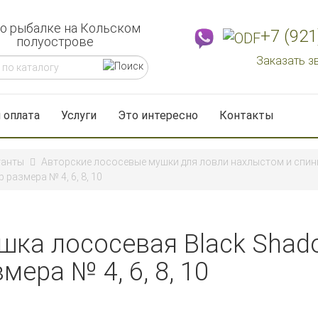
 о рыбалке на Кольском
+7 (921
полуострове
Заказать з
 оплата
Услуги
Это интересно
Контакты
танты
Авторские лососевые мушки для ловли нахлыстом и спи
размера № 4, 6, 8, 10
шка лососевая Black Shado
мера № 4, 6, 8, 10