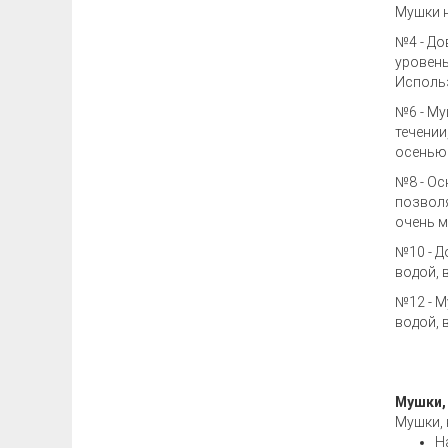
Мушки н
№4 - До
уровень
Использ
№6 - Му
течении
осенью
№8 - Ос
позволя
очень м
№10 - Д
водой, 
№12 - М
водой, 
Мушки,
Мушки, 
Н