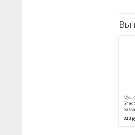
Вы 
Мушка
Shado
разме
330 р