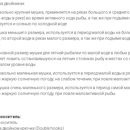
а двойниках:
вольно крупная мушка, применяется на реках большого и среднего
 воды в реке) во время активного хода рыбы, а так же при подъём
уется и осенью по холодной воде.
шка меньшего размера, используется в период малой воды на боль
, по второй воде в реках малого размера, а так же при подъёме в
.
новной размер мушки для летней рыбалки по малой воде в любых р
ет ловить остановившуюся на летних стоянках рыбу в местах со 
алом уровне воды.
овольно маленькая мушка, используется в период малой воды в р
в жаркую солнечную погоду, на слабом течении, при ловле малоак
ушка очень маленького размера, используется в период самой ма
в жаркую солнечную погоду, при ловле малоактивной рыбы.
 носитель:
носитель:
а двойном крючке (Double hooks)