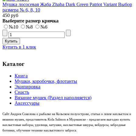
Мушка лососевая Жаба Zhaba Dark Green Patriot Variant Выбор
размера № 6, 8, 10
450 руб
Выберите размер крючка
№10
№8
№6
Купить в 1 клик
Каталог
Книга
Мушки, коробочки, флотанты
Экипировка
Снасть
Вязание мушек (Раздел наполняется)
Аксессуары
Сайт Андрея Соколова о рыбалке на Кольском полуострове, статьи о ловле нахлыстом и
вязании мушек, представитель Kola Salmon в Мурманске - предлагаем выгодно купить
нахлыстовые наборы, удилища, катушки, нахлыстовые шнуры, вейдерсы, забродные
ботинки, обучение технике нахлыстового заброса.