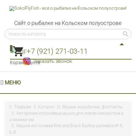
Сайт о рыбалке на Кольском полуострове
0
+7 (921) 271-03-11
Заказать звонок
Корзина пуста
МЕНЮ
Главная
Каталог
Мушки, коробочки, флотанты
Авторские лососевые мушки для ловли нахлыстом и
спиннингом
Мушка лососевая Red and Black Выбор размера № 4,
6, 8