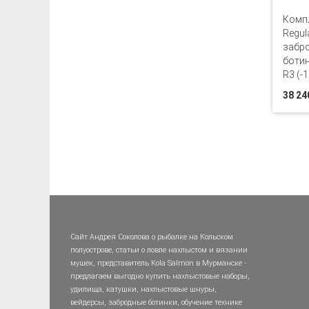
Комп
Regul
забро
ботин
R3 (-1
38 24
Сайт Андрея Соколова о рыбалке на Кольском
полуострове, статьи о ловле нахлыстом и вязании
мушек, представитель Kola Salmon в Мурманске -
предлагаем выгодно купить нахлыстовые наборы,
удилища, катушки, нахлыстовые шнуры,
вейдерсы, забродные ботинки, обучение технике