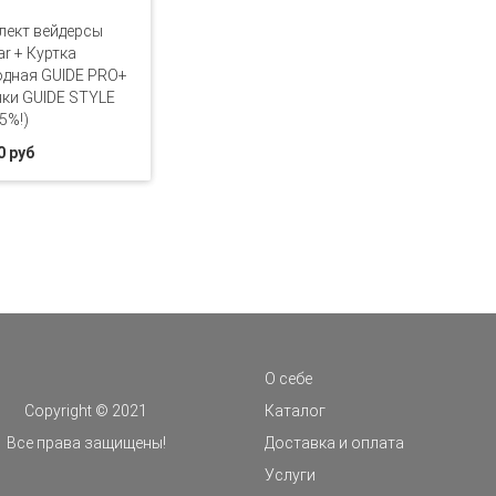
лект вейдерсы
ar + Куртка
дная GUIDE PRO+
ки GUIDE STYLE
5%!)
0 руб
О себе
Copyright © 2021
Каталог
Все права защищены!
Доставка и оплата
Услуги