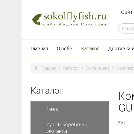
Сайт
Главная
О себе
Каталог
Доставка и
Главная
Каталог
Экипировка
Комплект
Каталог
Ко
GU
Книга
Хит
Мушки, коробочки,
флотанты