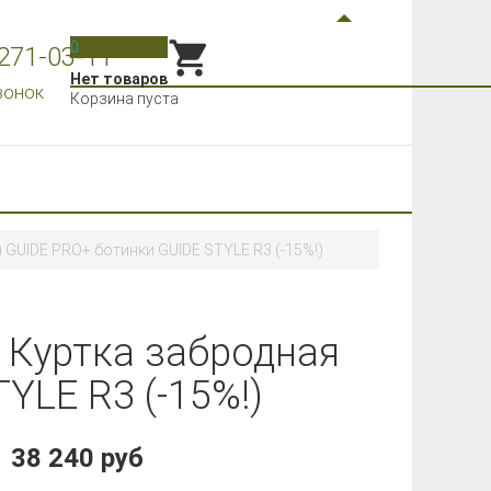
0
 271-03-11
Нет товаров
вонок
Корзина пуста
 GUIDE PRO+ ботинки GUIDE STYLE R3 (-15%!)
 Куртка забродная
YLE R3 (-15%!)
38 240 руб