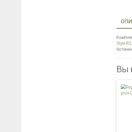
ОПИ
Комплек
Style R3
ботинк
Вы 