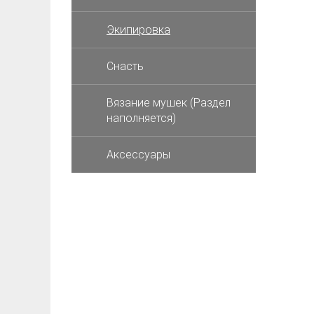
Экипировка
Снасть
Вязание мушек (Раздел
наполняется)
Аксессуары