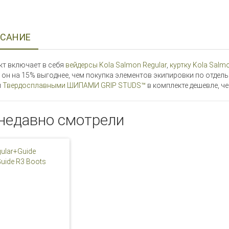
САНИЕ
т включает в себя
вейдерсы Kola Salmon Regular
,
куртку Kola Salmo
, он на 15% выгоднее, чем покупка элементов экипировки по отде
и
Твердосплавными ШИПАМИ GRIP STUDS™
в комплекте дешевле, ч
недавно смотрели