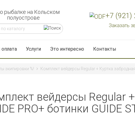
 о рыбалке на Кольском
+7 (921)
полуострове
Заказать з
 оплата
Услуги
Это интересно
Контакты
ы экипировки %!
Комплект вейдерсы Regular + Куртка забродная
мплект вейдерсы Regular +
IDE PRO+ ботинки GUIDE ST