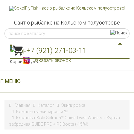
Сайт о рыбалке на Кольском полуострове
0
+7 (921) 271-03-11
Заказать звонок
Корзина пуста
МЕНЮ
Главная
Каталог
Экипировка
Комплекты экипировки %!
Комплект Kola Salmon™ Guide Twist Waders + Куртка
забродная GUIDE PRO + R3 Boots (-15%!)