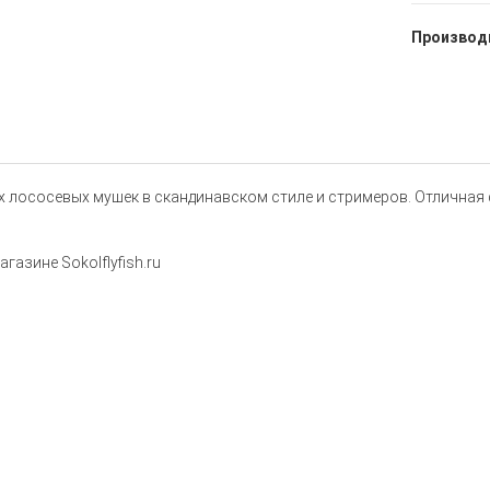
Производ
ных лососевых мушек в скандинавском стиле и стримеров. Отличная
газине Sokolflyfish.ru