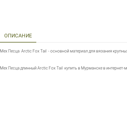
ОПИСАНИЕ
Мех Песца Arctic Fox Tail - основной материал для вязания круп
Мех Песца длинный Arctic Fox Tail купить в Мурманске в интернет-ма